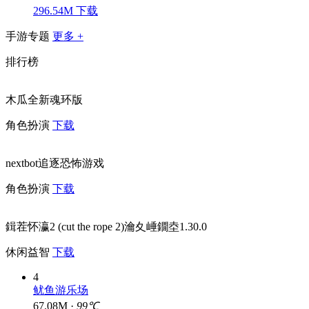
296.54M
下载
手游专题
更多 +
排行榜
木瓜全新魂环版
角色扮演
下载
nextbot追逐恐怖游戏
角色扮演
下载
鍓茬怀瀛2 (cut the rope 2)瀹夊崜鐗坴1.30.0
休闲益智
下载
4
鱿鱼游乐场
67.08M ·
99℃